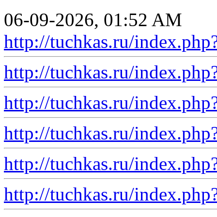
06-09-2026, 01:52 AM
http://tuchkas.ru/index.php
http://tuchkas.ru/index.php
http://tuchkas.ru/index.php
http://tuchkas.ru/index.php
http://tuchkas.ru/index.php
http://tuchkas.ru/index.php